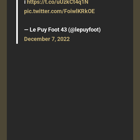
ℹ
https://t.co/uUzkCt4q1N
pic.twitter.com/FoiwlKRkOE
— Le Puy Foot 43 (@lepuyfoot)
December 7, 2022