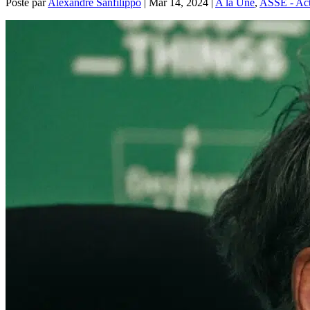
Posté par
Alexandre Sanfilippo
|
Mar 14, 2024
|
A la Une
,
ASSE - Act