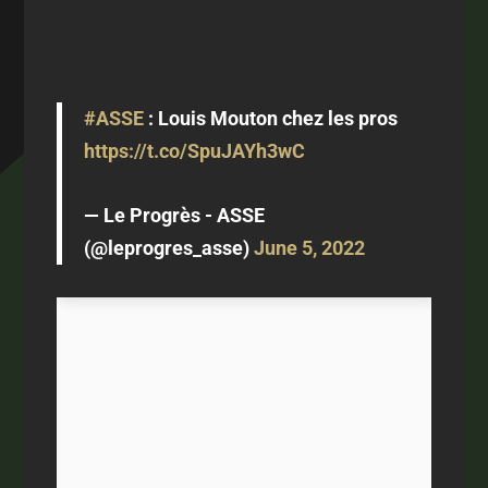
#ASSE
: Louis Mouton chez les pros
https://t.co/SpuJAYh3wC
— Le Progrès - ASSE
(@leprogres_asse)
June 5, 2022