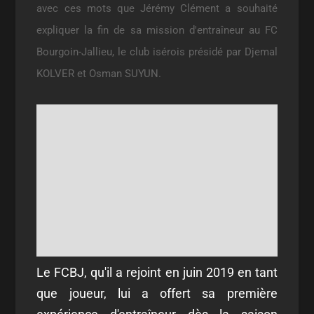
avec ces mots que Jérémy Clément a souhaité
expliquer la fin de sa mission d'entraîneur au FC
Bourgoin-Jallieu, le club isérois présidé par
Djemal
KOLVER et Osman SUYUN.
Le FCBJ, qu'il a rejoint en juin 2019 en tant
que joueur, lui a offert sa première