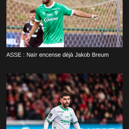
ASSE : Naïr encense déjà Jakob Breum