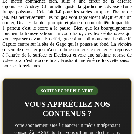
Le match commence bien, suite à une erreur de la défense
dijonnaise, Audrey Chaumette ajuste la gardienne adverse d'une
frappe puissante. Cela fait 1-0 pour les vertes au quart d'heure de
jeu. Malheureusement, les rouges vont rapidement réagir et sur un
corner, Dear est la plus prompte et place un coup de tête imparable.
1 partout c'est le score à la pause. Bien que les bourguignonnes
touchent la transversale sur un coup franc, c'est les stéphanoises qui
vont repasser devant. En effet, grâce à un joli mouvement collectif,
Caputo centre sur la tête de Gago qui la pousse au fond. La victoire
se semble dessiner jusqu'à cet ultime corner. Ce dernier est repoussé
à l'entrée de la surface et Declercq envoie une sublime reprise de
volée. 2-2, c'est le score final. Frustrant une énième fois cette saison
pour les foréziennes.
SOUTENEZ PEUPLE VERT
VOUS APPRÉCIEZ NOS
CONTENUS ?
Votre abonnement aide à financer un média indépendant
consacré à l'ASSE, tout en vous offrant une lecture sans