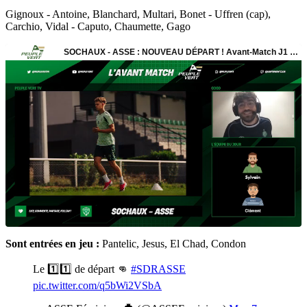
Gignoux - Antoine, Blanchard, Multari, Bonet - Uffren (cap),
Carchio, Vidal - Caputo, Chaumette, Gago
Sont entrées en jeu :
Pantelic, Jesus, El Chad, Condon
Le 1️⃣1️⃣ de départ 👊
#SDRASSE
pic.twitter.com/q5bWi2VSbA