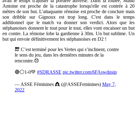
avait le temps d'ajuster la portière adverse. Dans la foulée, Maud
Antoine est proche de la catastrophe lorsqu'elle est contrée à 20
mètres de son but. L'attaquante rémoise est proche de conclure mais
son dribble sur Gignoux est trop long. C'est dans le temps
additionnel que le match va donner son verdict. Alors que les
stéphanoises donnent le tout pour le tout, elles vont encaisser un but
en contre. La rémoise lobe la gardienne à 30m. Un but sublime. Un
but qui envoie définitivement les stéphanoises en D2 !
🔚 C’est terminé pour les Vertes qui s’inclinent, contre
le sens du jeu, dans les dernières minutes de la
rencontre.😞
🔴⚪️1-0💚
#SDRASSE
pic.twitter.com/6FAswdqsip
— ASSE Féminines 👸 (@ASSEFeminines)
May 7,
2022