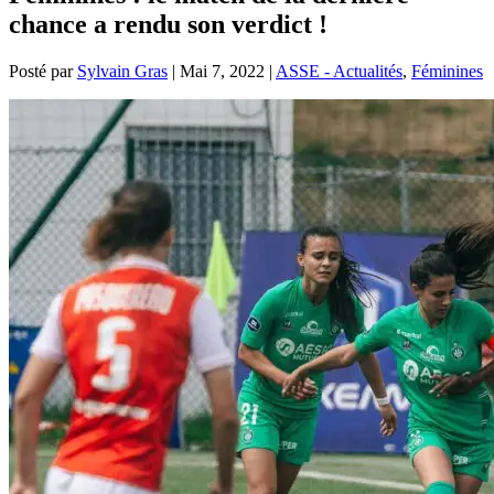
chance a rendu son verdict !
Posté par
Sylvain Gras
|
Mai 7, 2022
|
ASSE - Actualités
,
Féminines