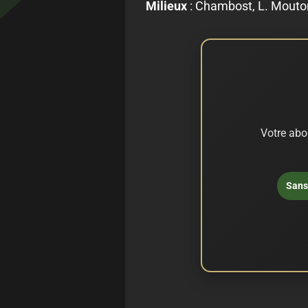
Milieux
: Chambost, L. Mouto
Votre abo
Sans 