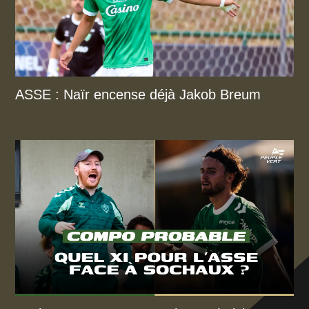
ASSE : Naïr encense déjà Jakob Breum