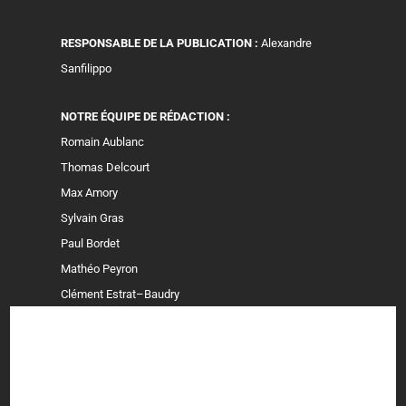
RESPONSABLE DE LA PUBLICATION :
Alexandre
Sanfilippo
NOTRE ÉQUIPE DE RÉDACTION :
Romain Aublanc
Thomas Delcourt
Max Amory
Sylvain Gras
Paul Bordet
Mathéo Peyron
Clément Estrat–Baudry
Colin Sabatier
Gabriel Pondard
Dylan Blaise