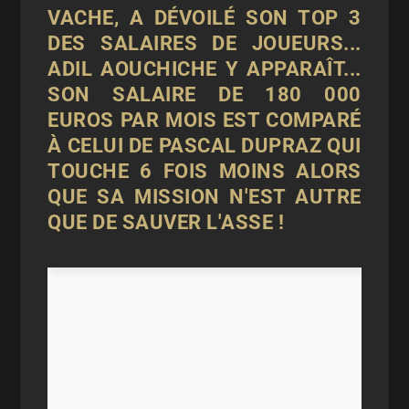
VACHE, A DÉVOILÉ SON TOP 3
DES SALAIRES DE JOUEURS...
ADIL AOUCHICHE Y APPARAÎT...
SON SALAIRE DE 180 000
EUROS PAR MOIS EST COMPARÉ
À CELUI DE PASCAL DUPRAZ QUI
TOUCHE 6 FOIS MOINS ALORS
QUE SA MISSION N'EST AUTRE
QUE DE SAUVER L'ASSE !