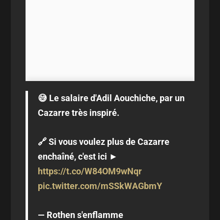
😅 Le salaire d'Adil Aouchiche, par un
Cazarre très inspiré.
🔗 Si vous voulez plus de Cazarre
enchaîné, c'est ici ►
https://t.co/W84OM9wNqr
pic.twitter.com/mSSkWAGbmY
— Rothen s'enflamme