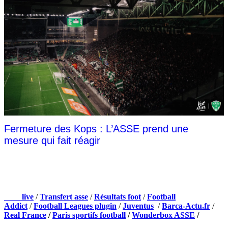
Fermeture des Kops : L’ASSE prend une
mesure qui fait réagir
NOS PARTENAIRES
Foot
live
/
Transfert asse
/
Résultats foot
/
Football
Addict
/
Football Leagues plugin
/
Juventus
/
Barca-Actu.fr
/
Real France
/
Paris sportifs football
/
Wonderbox ASSE
/