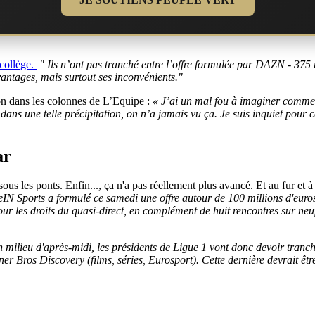
 collège.
" Ils n’ont pas tranché entre l’offre formulée par DAZN - 375 
antages, mais surtout ses inconvénients."
tion dans les colonnes de L’Equipe :
« J’ai un mal fou à imaginer comme
re dans une telle précipitation, on n’a jamais vu ça. Je suis inquiet pour 
ar
sous les ponts. Enfin..., ça n'a pas réellement plus avancé. Et au fur et 
eIN Sports a formulé ce samedi une offre autour de 100 millions d'euro
r les droits du quasi-direct, en complément de huit rencontres sur neuf
 milieu d'après-midi, les présidents de Ligue 1 vont donc devoir tranche
r Bros Discovery (films, séries, Eurosport). Cette dernière devrait ê