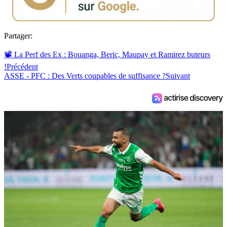
Partager:
📽️ La Perf des Ex : Bouanga, Beric, Maupay et Ramirez buteurs
!
Précédent
ASSE - PFC : Des Verts coupables de suffisance ?
Suivant