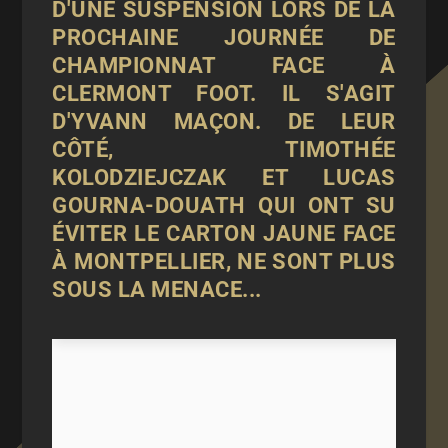
D'UNE SUSPENSION LORS DE LA
PROCHAINE JOURNÉE DE
CHAMPIONNAT FACE À
CLERMONT FOOT. IL S'AGIT
D'YVANN MAÇON. DE LEUR
CÔTÉ, TIMOTHÉE
KOLODZIEJCZAK ET LUCAS
GOURNA-DOUATH QUI ONT SU
ÉVITER LE CARTON JAUNE FACE
À MONTPELLIER, NE SONT PLUS
SOUS LA MENACE...