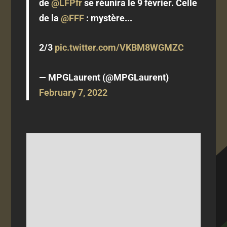
de
@LFPfr
se réunira le 9 février. Celle
de la
@FFF
: mystère...
2/3
pic.twitter.com/VKBM8WGMZC
— MPGLaurent (@MPGLaurent)
February 7, 2022