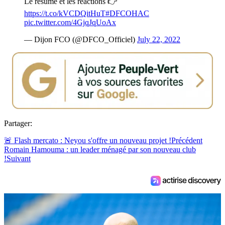
Le résumé et les réactions 👉
https://t.co/kVCDQitHuT
#DFCOHAC
pic.twitter.com/4GjqJqUoAx
— Dijon FCO (@DFCO_Officiel)
July 22, 2022
Partager:
🚨 Flash mercato : Neyou s'offre un nouveau projet !
Précédent
Romain Hamouma : un leader ménagé par son nouveau club
!
Suivant