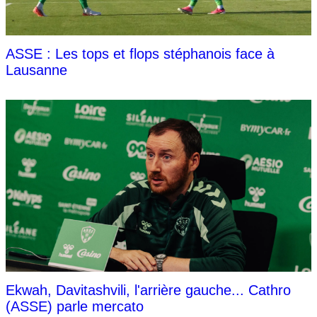
ASSE : Les tops et flops stéphanois face à
Lausanne
Ekwah, Davitashvili, l'arrière gauche... Cathro
(ASSE) parle mercato