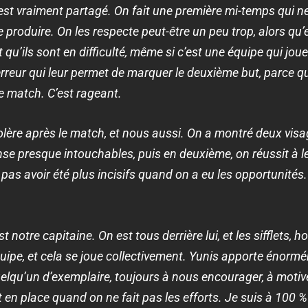
est vraiment partagé. On fait une première mi-temps qui n
roduire. On les respecte peut-être un peu trop, alors qu’
oit qu’ils sont en difficulté, même si c’est une équipe qui jou
rreur qui leur permet de marquer le deuxième but, parce q
de match. C’est rageant.
colère après le match, et nous aussi. On a montré deux v
nse presque intouchables, puis en deuxième, on réussit à le
s avoir été plus incisifs quand on a eu les opportunités. I
notre capitaine. On est tous derrière lui, et les sifflets, h
ipe, et cela se joue collectivement. Yunis apporte énormé
elqu’un d’exemplaire, toujours à nous encourager, à moti
 en place quand on ne fait pas les efforts. Je suis à 100 %