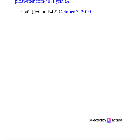
pic.twitter.com/487FyfiNtA
— Gaël (@GaelB42)
October 7, 2019