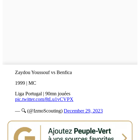
Zaydou Youssouf vs Benfica
1999 | MC
Liga Portugal | 90mn jouées
pic.twitter.com/8tLu1vCVPX
— 🔍 (@IzmoScouting)
December 29, 2023