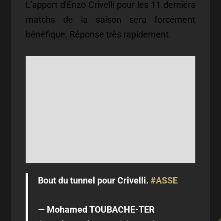
L'apport d'Enzo Crivelli pour les 11 derniers
matchs de la saison sera forcément
bénéfique. Réponse très rapidement.
Bout du tunnel pour Crivelli.
#ASSE
— Mohamed TOUBACHE-TER