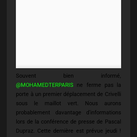
Souvent bien informé,
@MOHAMEDTERPARIS
ne ferme pas la
porte à un premier déplacement de Crivelli
sous le maillot vert. Nous aurons
probablement davantage d'informations
lors de la conférence de presse de Pascal
Dupraz. Cette dernière est prévue jeudi !