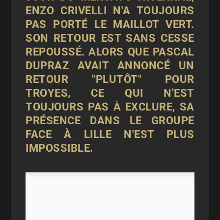
ENZO CRIVELLI N'A TOUJOURS
PAS PORTÉ LE MAILLOT VERT.
SON RETOUR EST SANS CESSE
REPOUSSÉ. ALORS QUE PASCAL
DUPRAZ AVAIT ANNONCÉ UN
RETOUR "PLUTÔT" POUR
TROYES, CE QUI N'EST
TOUJOURS PAS À EXCLURE, SA
PRÉSENCE DANS LE GROUPE
FACE À LILLE N'EST PLUS
IMPOSSIBLE.