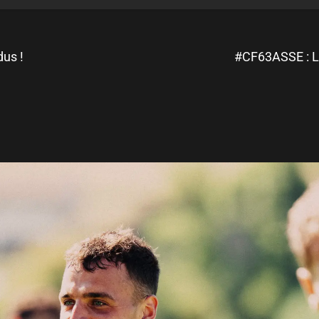
dus !
#CF63ASSE : Le