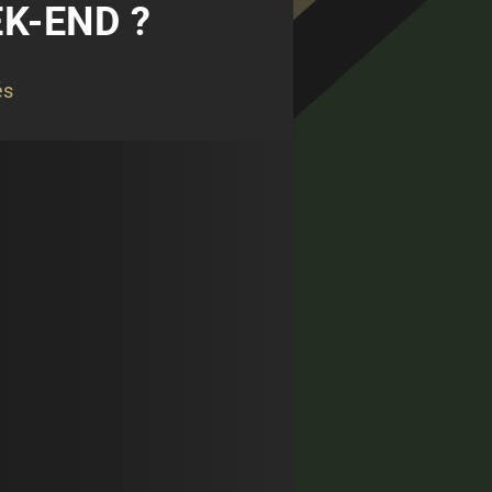
K-END ?
és