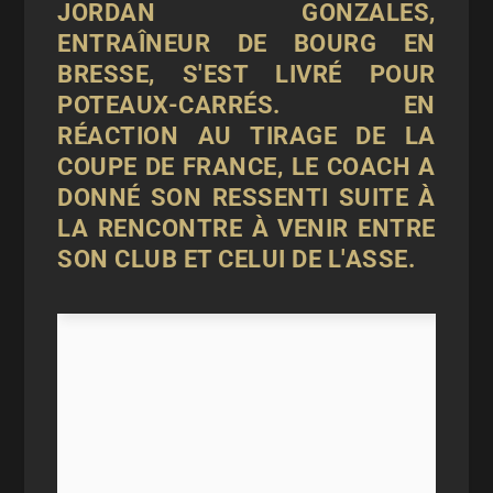
JORDAN GONZALES,
ENTRAÎNEUR DE BOURG EN
BRESSE, S'EST LIVRÉ POUR
POTEAUX-CARRÉS
. EN
RÉACTION AU
TIRAGE
DE LA
COUPE DE FRANCE, LE COACH A
DONNÉ SON RESSENTI SUITE À
LA RENCONTRE À VENIR ENTRE
SON CLUB ET CELUI DE L'ASSE.