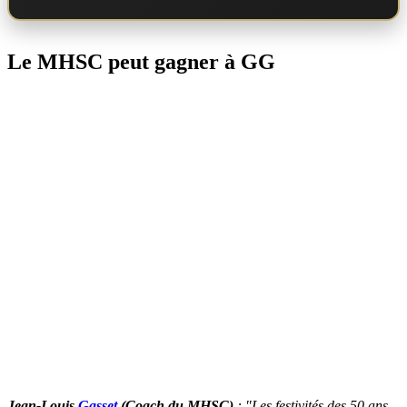
Le MHSC peut gagner à GG
Jean-Louis
Gasset
(Coach du MHSC)
: "Les festivités des 50 ans