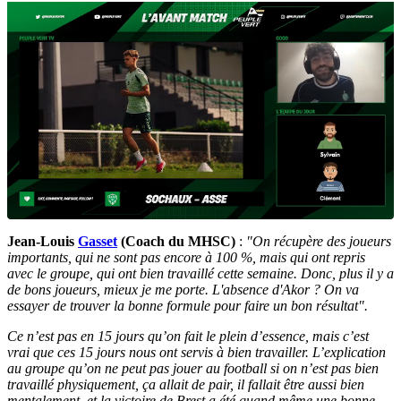
Jean-Louis
Gasset
(Coach du MHSC)
:
"
On récupère des joueurs
importants, qui ne sont pas encore à 100 %, mais qui ont repris
avec le groupe, qui ont bien travaillé cette semaine. Donc, plus il y a
de bons joueurs, mieux je me porte. L'absence d'Akor ?
On va
essayer de trouver la bonne formule pour faire un bon résultat".
Ce n’est pas en 15 jours qu’on fait le plein d’essence, mais c’est
vrai que ces 15 jours nous ont servis à bien travailler. L’explication
au groupe qu’on ne peut pas jouer au football si on n’est pas bien
travaillé physiquement, ça allait de pair, il fallait être aussi bien
mentalement, et la victoire de Brest a été quand même une bonne