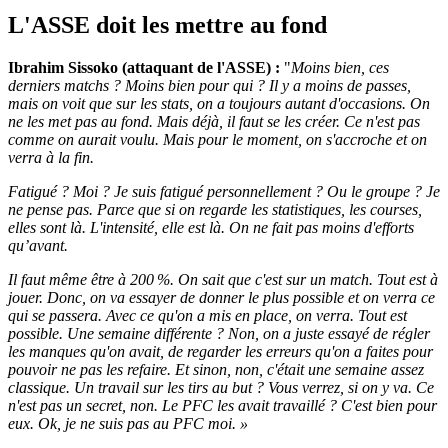
L'ASSE doit les mettre au fond
Ibrahim Sissoko (attaquant de l'ASSE) :
"
Moins bien, ces
derniers matchs ? Moins bien pour qui ? Il y a moins de passes,
mais on voit que sur les stats, on a toujours autant d'occasions. On
ne les met pas au fond. Mais déjà, il faut se les créer. Ce n'est pas
comme on aurait voulu. Mais pour le moment, on s'accroche et on
verra à la fin.
Fatigué ? Moi ? Je suis fatigué personnellement ? Ou le groupe ? Je
ne pense pas. Parce que si on regarde les statistiques, les courses,
elles sont là. L'intensité, elle est là. On ne fait pas moins d'efforts
qu’avant.
Il faut même être à 200 %. On sait que c'est sur un match. Tout est à
jouer. Donc, on va essayer de donner le plus possible et on verra ce
qui se passera. Avec ce qu'on a mis en place, on verra. Tout est
possible. Une semaine différente ? Non, on a juste essayé de régler
les manques qu'on avait, de regarder les erreurs qu'on a faites pour
pouvoir ne pas les refaire. Et sinon, non, c'était une semaine assez
classique. Un travail sur les tirs au but ? Vous verrez, si on y va. Ce
n'est pas un secret, non. Le PFC les avait travaillé ? C'est bien pour
eux. Ok, je ne suis pas au PFC moi. »