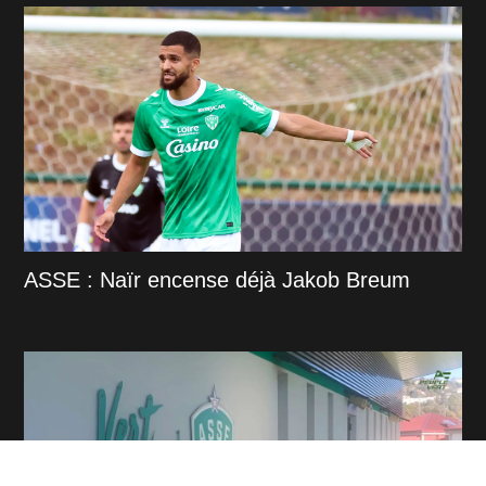
ASSE : Naïr encense déjà Jakob Breum