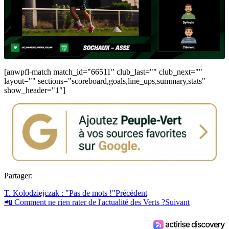
[anwpfl-match match_id="66511" club_last="" club_next=""
layout="" sections="scoreboard,goals,line_ups,summary,stats"
show_header="1"]
Partager:
T. Kolodziejczak : "Pas de mots !"
Précédent
📲 Comment ne rien rater de l'actualité des Verts ?
Suivant