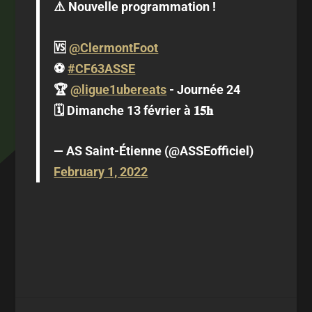
⚠️ Nouvelle programmation !
🆚
@ClermontFoot
⚽️
#CF63ASSE
🏆
@ligue1ubereats
- Journée 24
🗓 Dimanche 13 février à 𝟏𝟓𝐡
— AS Saint-Étienne (@ASSEofficiel)
February 1, 2022