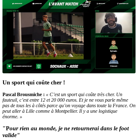
Un sport qui coûte cher !
Pascal Brousmiche :
« C’est un sport qui coûte très cher. Un
fauteuil, c’est entre 12 et 20 000 euros. Et je ne vous parle même
pas de tous les à côtés parce qu’on voyage dans toute la France. On
peut aller à Lille comme à Montpellier. Il y a une logistique
énorme. »
"P
our rien au monde, je ne retournerai dans le foot
valide"