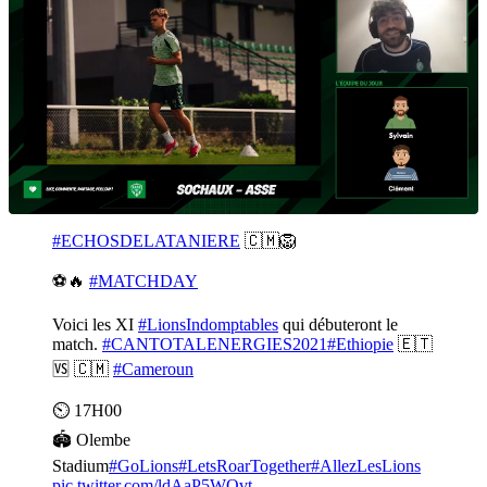
#ECHOSDELATANIERE
🇨🇲🦁
⚽🔥
#MATCHDAY
Voici les XI
#LionsIndomptables
qui débuteront le
match.
#CANTOTALENERGIES2021
#Ethiopie
🇪🇹
🆚 🇨🇲
#Cameroun
⏲️ 17H00
🏟️ Olembe
Stadium
#GoLions
#LetsRoarTogether
#AllezLesLions
pic.twitter.com/ldAaP5WQvt