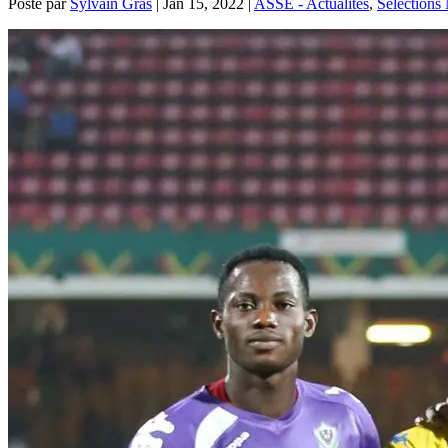
Posté par
Sylvain Gras
|
Jan 15, 2022
|
ASSE - Actualités
,
Sélections 