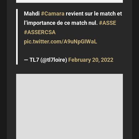
Mahdi
#Camara
revient sur le match et
l’importance de ce match nul.
#ASSE
#ASSERCSA
pic.twitter.com/A9uNpGIWaL
— TL7 (@tl7loire)
February 20, 2022