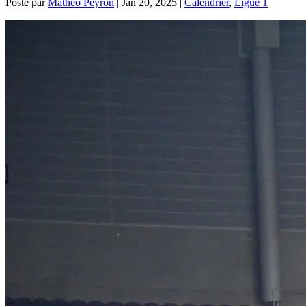
Posté par
Mathéo Peyron
|
Jan 20, 2025
|
Calendrier
,
Ligue 1