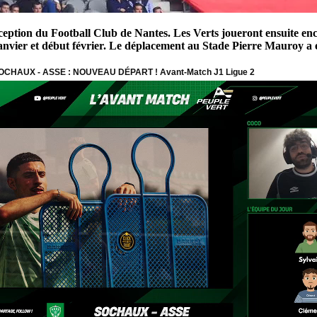
ception du Football Club de Nantes. Les Verts joueront ensuite en
janvier et début février. Le déplacement au Stade Pierre Mauroy 