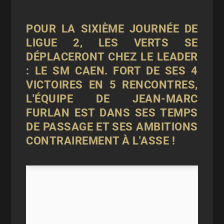
POUR LA SIXIÈME JOURNÉE DE
LIGUE 2, LES VERTS SE
DÉPLACERONT CHEZ LE LEADER
: LE SM CAEN. FORT DE SES 4
VICTOIRES EN 5 RENCONTRES,
L'ÉQUIPE DE JEAN-MARC
FURLAN EST DANS SES TEMPS
DE PASSAGE ET SES AMBITIONS
CONTRAIREMENT À L'ASSE !