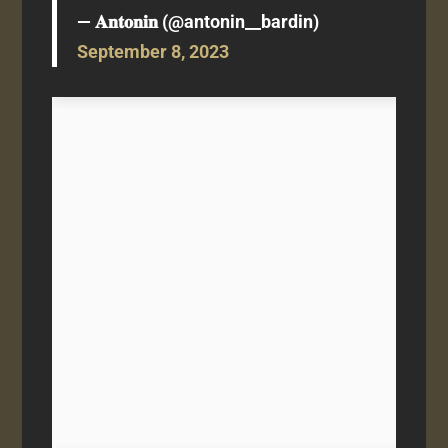
— 𝐀𝐧𝐭𝐨𝐧𝐢𝐧 (@antonin__bardin)
September 8, 2023