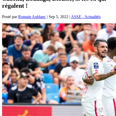
régalent !
Posté par
Romain Aublanc
|
Sep 5, 2022
|
ASSE - Actualités