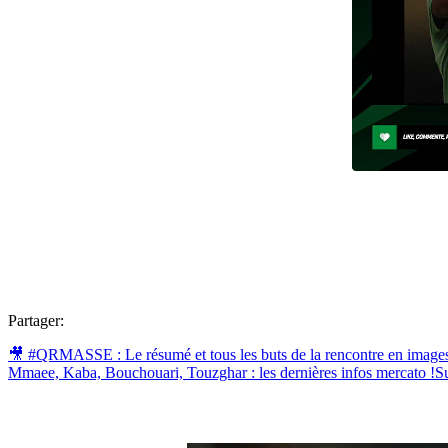
Partager:
🎥 #QRMASSE : Le résumé et tous les buts de la rencontre en images
Mmaee, Kaba, Bouchouari, Touzghar : les dernières infos mercato !
S