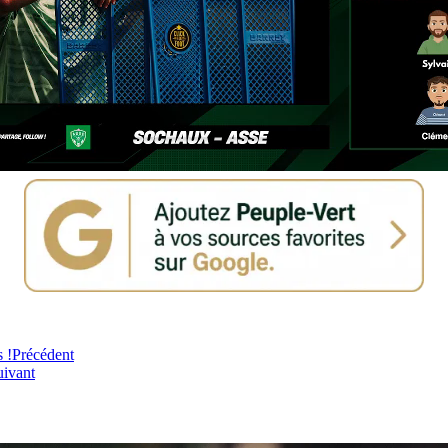
 !
Précédent
uivant