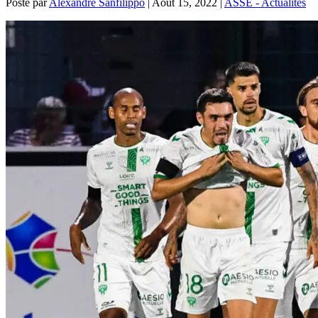
Posté par
Alexandre Sanfilippo
|
Août 15, 2022
|
ASSE - Actualités