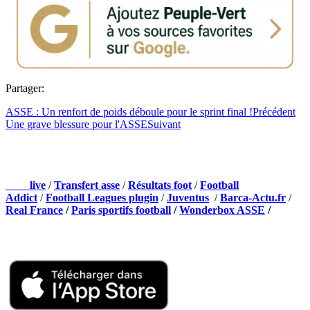
Partager:
ASSE : Un renfort de poids déboule pour le sprint final !
Précédent
Une grave blessure pour l'ASSE
Suivant
NOS PARTENAIRES
Foot
live
/
Transfert asse
/
Résultats foot
/
Football
Addict
/
Football Leagues plugin
/
Juventus
/
Barca-Actu.fr
/
Real France
/
Paris sportifs football
/
Wonderbox ASSE
/
Appli mobile