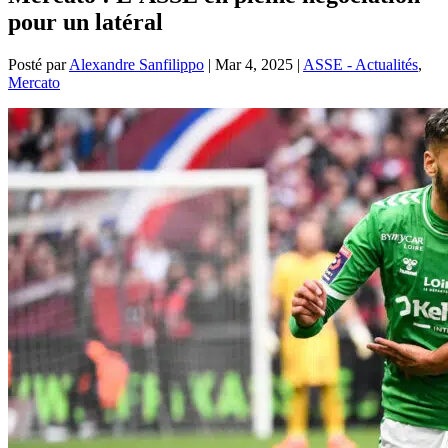
pour un latéral
Posté par
Alexandre Sanfilippo
|
Mar 4, 2025
|
ASSE - Actualités
,
Mercato