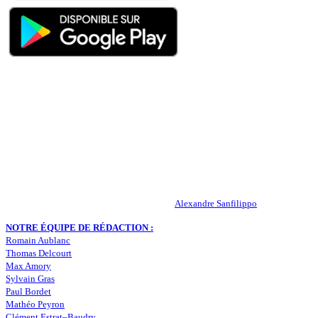
QUI SOMMES-NOUS ?
Actualités – ASSE – Foot
Peuple-Vert.fr est un site qui traite l’actualité de l’AS St-Etienne. Les
infos, le mercato, des exclus, les résultats, les classements, les
statistiques… Retrouvez tout ce qui concerne votre club de coeur !
RESPONSABLE DE LA PUBLICATION :
Alexandre Sanfilippo
NOTRE ÉQUIPE DE RÉDACTION :
Romain Aublanc
Thomas Delcourt
Max Amory
Sylvain Gras
Paul Bordet
Mathéo Peyron
Clément Estrat–Baudry