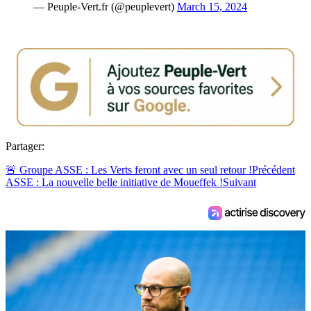
— Peuple-Vert.fr (@peuplevert)
March 15, 2024
Partager:
🚨 Groupe ASSE : Les Verts feront avec un seul retour !
Précédent
ASSE : La nouvelle belle initiative de Moueffek !
Suivant