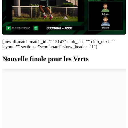
[anwpfl-match match_id="112147" club_last="" club_next=""
layout="" sections="scoreboard" show_header="1"]
Nouvelle finale pour les Verts