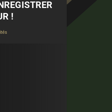
ENREGISTRER
R !
ités