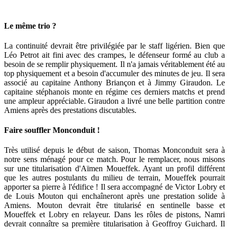
Le même trio ?
La continuité devrait être privilégiée par le staff ligérien. Bien que
Léo Petrot ait fini avec des crampes, le défenseur formé au club a
besoin de se remplir physiquement. Il n'a jamais véritablement été au
top physiquement et a besoin d'accumuler des minutes de jeu. Il sera
associé au capitaine Anthony Briançon et à Jimmy Giraudon. Le
capitaine stéphanois monte en régime ces derniers matchs et prend
une ampleur appréciable. Giraudon a livré une belle partition contre
Amiens après des prestations discutables.
Faire souffler Monconduit !
Très utilisé depuis le début de saison, Thomas Monconduit sera à
notre sens ménagé pour ce match. Pour le remplacer, nous misons
sur une titularisation d'Aïmen Moueffek. Ayant un profil différent
que les autres postulants du milieu de terrain, Moueffek pourrait
apporter sa pierre à l'édifice ! Il sera accompagné de Victor Lobry et
de Louis Mouton qui enchaîneront après une prestation solide à
Amiens. Mouton devrait être titularisé en sentinelle basse et
Moueffek et Lobry en relayeur. Dans les rôles de pistons, Namri
devrait connaître sa première titularisation à Geoffroy Guichard. Il