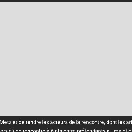
Metz et de rendre les acteurs de la rencontre, dont les arb
ors d'une rencontre à 6 pts entre prétendants au maintie