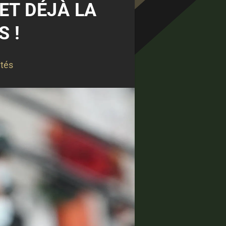
ET DÉJÀ LA
S !
ités