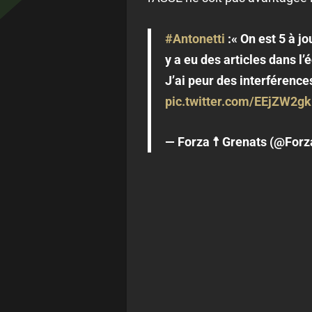
#Antonetti
:« On est 5 à jo
y a eu des articles dans l
J’ai peur des interférences
pic.twitter.com/EEjZW2g
— Forza ☨ Grenats (@For