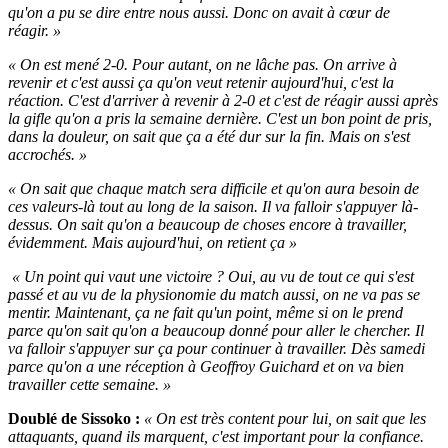
qu'on a pu se dire entre nous aussi. Donc on avait à cœur de
réagir. »
« On est mené 2-0. Pour autant, on ne lâche pas. On arrive à
revenir et c'est aussi ça qu'on veut retenir aujourd'hui, c'est la
réaction. C'est d'arriver à revenir à 2-0 et c'est de réagir aussi après
la gifle qu'on a pris la semaine dernière. C'est un bon point de pris,
dans la douleur, on sait que ça a été dur sur la fin. Mais on s'est
accrochés. »
« On sait que chaque match sera difficile et qu'on aura besoin de
ces valeurs-là tout au long de la saison. Il va falloir s'appuyer là-
dessus. On sait qu'on a beaucoup de choses encore à travailler,
évidemment. Mais aujourd'hui, on retient ça »
« Un point qui vaut une victoire ? Oui, au vu de tout ce qui s'est
passé et au vu de la physionomie du match aussi, on ne va pas se
mentir. Maintenant, ça ne fait qu'un point, même si on le prend
parce qu'on sait qu'on a beaucoup donné pour aller le chercher. Il
va falloir s'appuyer sur ça pour continuer à travailler. Dès samedi
parce qu'on a une réception à Geoffroy Guichard et on va bien
travailler cette semaine. »
Doublé de Sissoko :
« On est très content pour lui, on sait que les
attaquants, quand ils marquent, c'est important pour la confiance.