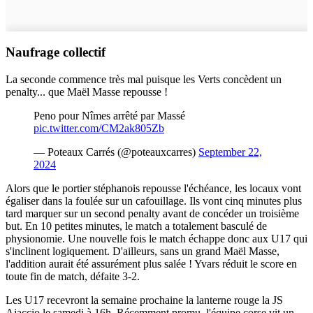
Naufrage collectif
La seconde commence très mal puisque les Verts concèdent un
penalty... que Maël Masse repousse !
Peno pour Nîmes arrêté par Massé
pic.twitter.com/CM2ak805Zb
— Poteaux Carrés (@poteauxcarres)
September 22,
2024
Alors que le portier stéphanois repousse l'échéance, les locaux vont
égaliser dans la foulée sur un cafouillage. Ils vont cinq minutes plus
tard marquer sur un second penalty avant de concéder un troisième
but. En 10 petites minutes, le match a totalement basculé de
physionomie. Une nouvelle fois le match échappe donc aux U17 qui
s'inclinent logiquement. D'ailleurs, sans un grand Maël Masse,
l'addition aurait été assurément plus salée ! Yvars réduit le score en
toute fin de match, défaite 3-2.
Les U17 recevront la semaine prochaine la lanterne rouge la
JS
Ajaccio
le samedi à 16h. Récemment promu, l'équipe corse vit un