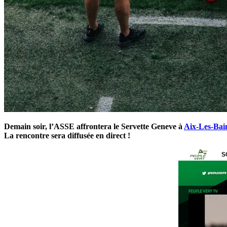
Demain soir, l’ASSE affrontera le Servette Geneve à
Aix-Les-Bai
La rencontre sera diffusée en direct !