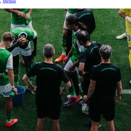
s
,
Médias