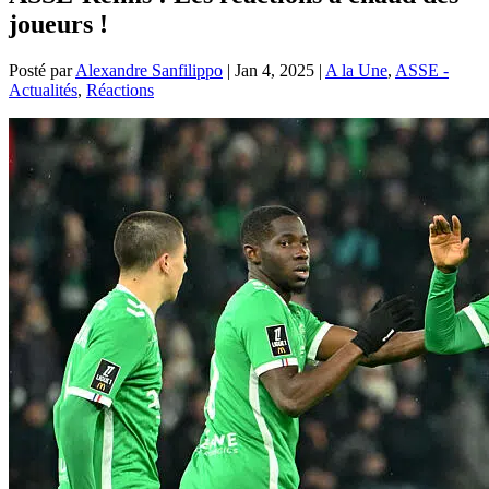
joueurs !
Posté par
Alexandre Sanfilippo
|
Jan 4, 2025
|
A la Une
,
ASSE -
Actualités
,
Réactions