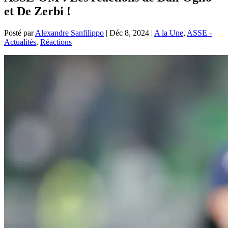
et De Zerbi !
Posté par
Alexandre Sanfilippo
|
Déc 8, 2024
|
A la Une
,
ASSE -
Actualités
,
Réactions