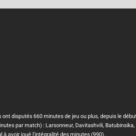
rs ont disputés 660 minutes de jeu ou plus, depuis le débu
utes par match) : Larsonneur, Davitashvili, Batubinsika,
l à avoir joué l'intégralité des minutes (990).