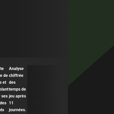
ite
Analyse
le de
chiffrée
s et
des
blant
temps de
r ses
jeu après
 des
11
nts
journées.