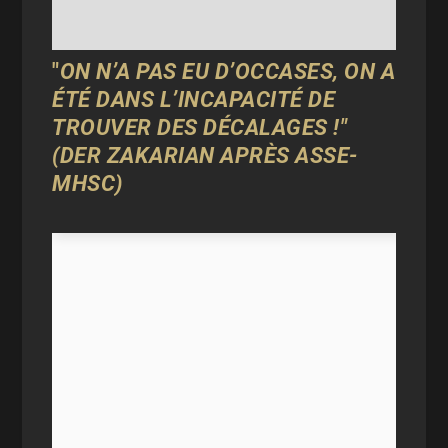
"
ON N’A PAS EU D’OCCASES, ON A
ÉTÉ DANS L’INCAPACITÉ DE
TROUVER DES DÉCALAGES !"
(DER ZAKARIAN APRÈS ASSE-
MHSC)