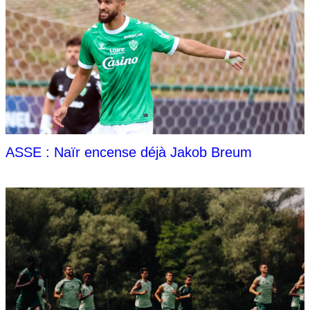
ASSE : Naïr encense déjà Jakob Breum