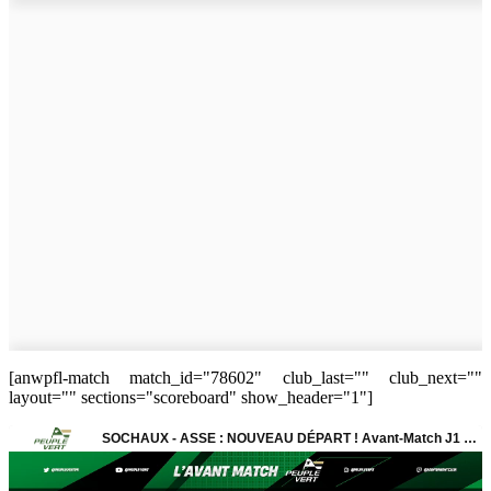
[anwpfl-match match_id="78602" club_last="" club_next=""
layout="" sections="scoreboard" show_header="1"]