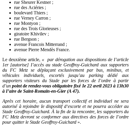
rue Sheurer Kestner ;
rue des Aciéries ;
boulevard Thiers ;
rue Verney Carron ;
rue Montyon ;
rue des Trois Glorieuses ;
giratoire Khivilev ;
rue Bergson ;
avenue Francois Mitterrand ;
avenue Pierre Mendès France.
Le deuxième article,
« par dérogation aux dispositions de I’articIe
1er [autorise] I’accès au stade Geoffroy-Guichard aux supporters
du FC Metz se déplaçant exclusivement par bus, minibus, et
véhicules individuels, escortés jusqu’au parking dédié aux
supporters visiteurs du Stade par les forces de I’ordre à partir
d’un
point de rendez-vous obligatoire fixé Ie 22 avril 2023 à 13h30
à I’aire de Saint-Romain-en-Gier (A 47).
Après cet horaire, aucun transport collectif et individuel ne sera
autorisé à rejoindre Ie dispositif d‘escorte et ne pourra accéder au
Stade Geoffroy-Guichard. À la fin de la rencontre, les supporters du
FC Metz devront se conformer aux directives des forces de I’ordre
pour quitter le Stade Geoffroy-Guichard
».