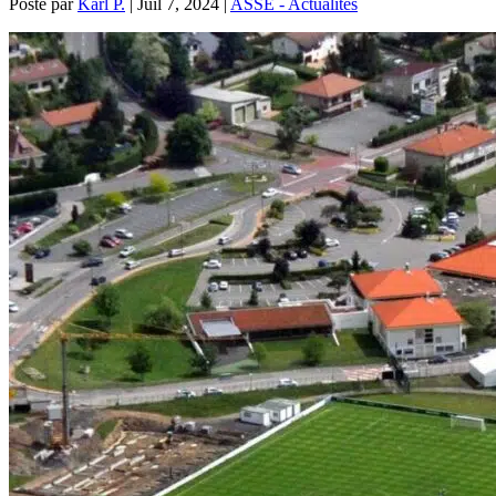
Posté par
Karl P.
|
Juil 7, 2024
|
ASSE - Actualités