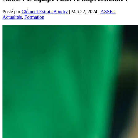
Posté par
Clément Estrat--Baudry
|
Mai 22, 2024
|
ASSE -
Actualités
,
Formation