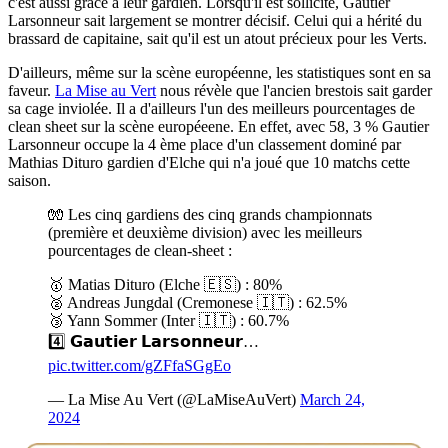
c'est aussi grâce à leur gardien. Lorsqu'il est sollicité, Gautier
Larsonneur sait largement se montrer décisif. Celui qui a hérité du
brassard de capitaine, sait qu'il est un atout précieux pour les Verts.
D'ailleurs, même sur la scène européenne, les statistiques sont en sa
faveur.
La Mise au Vert
nous révèle que l'ancien brestois sait garder
sa cage inviolée. Il a d'ailleurs l'un des meilleurs pourcentages de
clean sheet sur la scène européeene. En effet, avec 58, 3 % Gautier
Larsonneur occupe la 4 ème place d'un classement dominé par
Mathias Dituro gardien d'Elche qui n'a joué que 10 matchs cette
saison.
🧤 Les cinq gardiens des cinq grands championnats
(première et deuxième division) avec les meilleurs
pourcentages de clean-sheet :
🥇 Matias Dituro (Elche 🇪🇸) : 80%
🥈 Andreas Jungdal (Cremonese 🇮🇹) : 62.5%
🥉 Yann Sommer (Inter 🇮🇹) : 60.7%
4️⃣ 𝗚𝗮𝘂𝘁𝗶𝗲𝗿 𝗟𝗮𝗿𝘀𝗼𝗻𝗻𝗲𝘂𝗿…
pic.twitter.com/gZFfaSGgEo
— La Mise Au Vert (@LaMiseAuVert)
March 24,
2024