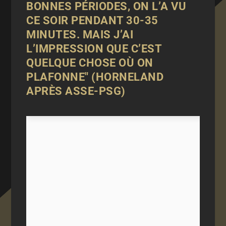
BONNES PÉRIODES, ON L’A VU
CE SOIR PENDANT 30-35
MINUTES. MAIS J’AI
L’IMPRESSION QUE C’EST
QUELQUE CHOSE OÙ ON
PLAFONNE" (HORNELAND
APRÈS ASSE-PSG)