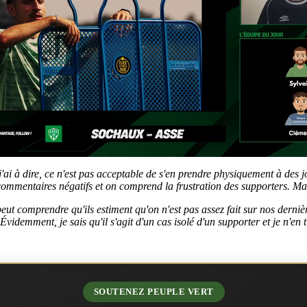
'ai à dire, ce n'est pas acceptable de s'en prendre physiquement à des j
commentaires négatifs et on comprend la frustration des supporters. Mai
ut comprendre qu'ils estiment qu'on n'est pas assez fait sur nos dernièr
idemment, je sais qu'il s'agit d'un cas isolé d'un supporter et je n'en 
SOUTENEZ PEUPLE VERT