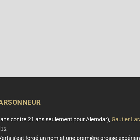
LARSONNEUR
6 ans contre 21 ans seulement pour Alemdar),
Gautier La
ubs.
s Verts s’est forgé un nom et une première grosse expérie